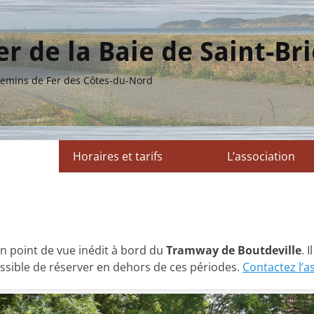
r de la Baie de Saint-Br
 Chemins de Fer des Côtes-du-Nord
Horaires et tarifs
L’association
un point de vue inédit à bord du
Tramway de Boutdeville
. 
possible de réserver en dehors de ces périodes.
Contactez l’a