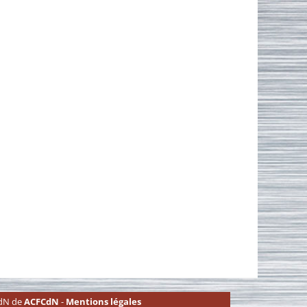
CdN de
ACFCdN
-
Mentions légales