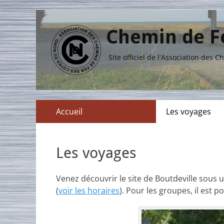
Chemin de Fe
Site officiel de l'Association des
Menu
Aller
Accueil
Les voyages
au
principal
contenu
Les voyages
Venez découvrir le site de Boutdeville sous 
(
voir les horaires
). Pour les groupes, il est 