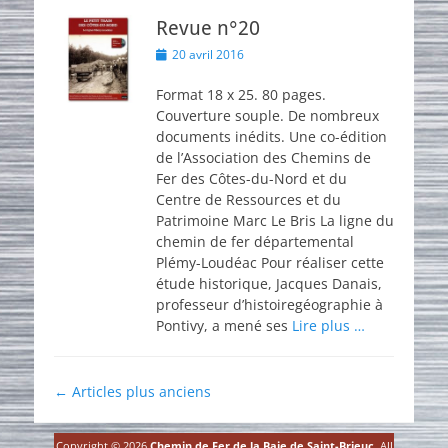
Revue n°20
Posted
20 avril 2016
on
Format 18 x 25. 80 pages.
Couverture souple. De nombreux
documents inédits. Une co-édition
de l’Association des Chemins de
Fer des Côtes-du-Nord et du
Centre de Ressources et du
Patrimoine Marc Le Bris La ligne du
chemin de fer départemental
Plémy-Loudéac Pour réaliser cette
étude historique, Jacques Danais,
professeur d’histoiregéographie à
Pontivy, a mené ses
Lire plus …
Navigation
←
Articles plus anciens
des
articles
Copyright © 2026
Chemin de Fer de la Baie de Saint-Brieuc
. All