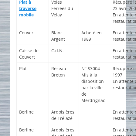
Plat à
Voies
Récupéré l
traverse
Ferrées du
23 avril 20
mobile
Velay
En attente 
restauratio
Couvert
Blanc
Acheté en
En attente 
Argent
1989
restauratio
Caisse de
C.d.N.
En attente 
Couvert
restauratio
Plat
Réseau
N° S3004
Récupéré 
Breton
Mis à la
1997
disposition
En attente 
par la ville
restauratio
de
Merdrignac
Berline
Ardoisières
En attente 
de Trélazé
restauratio
Berline
Ardoisières
En attente 