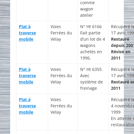
comme
wagon
atelier
Plat à
Voies
N° Ht 6166
Récupéré l
traverse
Ferrées du
Fait partie
17 avril 19
mobile
Velay
d’un lot de 4
Restauré
wagons
depuis 200
achetés en
Révisé en
1996.
2011
Plat à
Voies
N° Ht 6355
Récupéré l
traverse
Ferrées du
Avec
17 avril 19
mobile
Velay
système de
Restauré e
freinage
2011
Plat à
Voies
Récupéré l
traverse
Ferrées du
4 novembr
mobile
Velay
1999
En attente 
restauratio