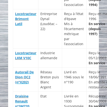
l’association
1994)
Locotracteur
Entreprise
Reçu à l’état
Reçu en ma
Brimont
Dynal
d’épave
1996
Latil
(Loudéac –
Mis à
En service
22)
l’écartement
(depuis
métrique
1997)
par
l’association
Locotracteur
Industrie
Reçu le
LKM V10C
allemande
05/12/2003
En service
Autorail De
Réseau
Livré en
Reçu le
Dion OC2
Breton puis
1946 sous le
18/06/1991
(n°X202)
Blanc
n°190
En attente 
Argent
restauratio
Draisine
Etat
Livrée en
Récupérée 
Renault
1930
30/04/2009
n°3M720
Surnommée
En service