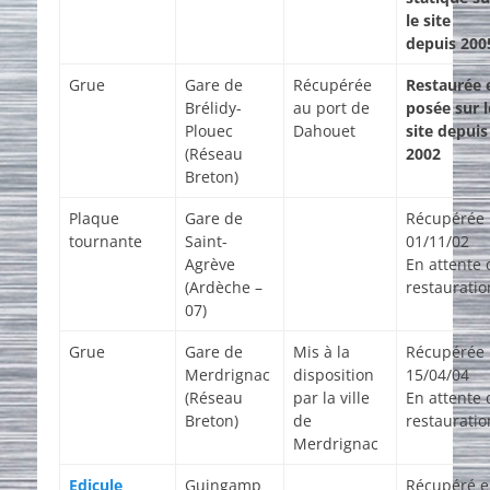
le site
depuis 200
Grue
Gare de
Récupérée
Restaurée 
Brélidy-
au port de
posée sur l
Plouec
Dahouet
site depuis
(Réseau
2002
Breton)
Plaque
Gare de
Récupérée 
tournante
Saint-
01/11/02
Agrève
En attente 
(Ardèche –
restauratio
07)
Grue
Gare de
Mis à la
Récupérée 
Merdrignac
disposition
15/04/04
(Réseau
par la ville
En attente 
Breton)
de
restauratio
Merdrignac
Edicule
Guingamp
Récupéré 