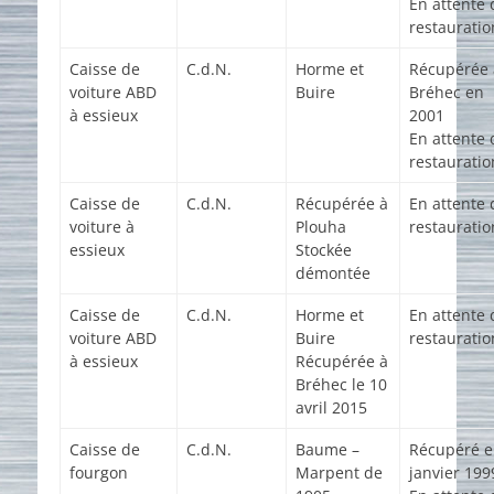
En attente 
restauratio
Caisse de
C.d.N.
Horme et
Récupérée 
voiture ABD
Buire
Bréhec en
à essieux
2001
En attente 
restauratio
Caisse de
C.d.N.
Récupérée à
En attente 
voiture à
Plouha
restauratio
essieux
Stockée
démontée
Caisse de
C.d.N.
Horme et
En attente 
voiture ABD
Buire
restauratio
à essieux
Récupérée à
Bréhec le 10
avril 2015
Caisse de
C.d.N.
Baume –
Récupéré 
fourgon
Marpent de
janvier 199