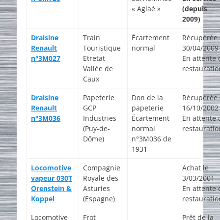
« Aglaé »
(depuis
2009)
Draisine
Train
Écartement
Récupérée 
Renault
Touristique
normal
30/04/2009
n°3M027
Etretat
En attente 
Vallée de
restauratio
Caux
Draisine
Papeterie
Don de la
Récupérée 
Renault
GCP
papeterie
16/10/2002
n°3M036
Industries
Écartement
En attente 
(Puy-de-
normal
restauratio
Dôme)
n°3M036 de
1931
Locomotive
Compagnie
Achat le
vapeur 030T
Royale des
3/03/2001
Orenstein &
Asturies
En attente 
Koppel
(Espagne)
restauratio
Locomotive
Frot
Prêt de la