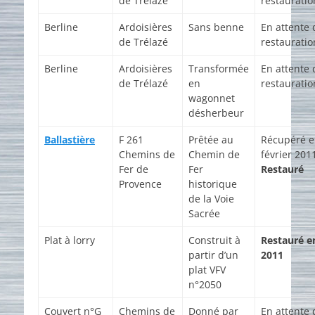
de Trélazé
restauratio
Berline
Ardoisières
Sans benne
En attente 
de Trélazé
restauratio
Berline
Ardoisières
Transformée
En attente 
de Trélazé
en
restauratio
wagonnet
désherbeur
Ballastière
F 261
Prêtée au
Récupéré 
Chemins de
Chemin de
février 201
Fer de
Fer
Restauré
Provence
historique
de la Voie
Sacrée
Plat à lorry
Construit à
Restauré e
partir d’un
2011
plat VFV
n°2050
Couvert n°G
Chemins de
Donné par
En attente 