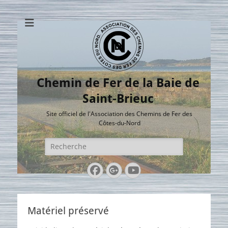
Chemin de Fer de la Baie de
Saint-Brieuc
Site officiel de l'Association des Chemins de Fer des
Côtes-du-Nord
Rechercher :
Facebook
Googleplus
YouTube
Matériel préservé