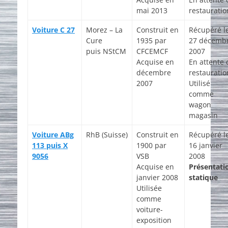
mai 2013
restauratio
Voiture C 27
Morez – La
Construit en
Récupéré l
Cure
1935 par
27 décemb
puis NStCM
CFCEMCF
2007
Acquise en
En attente 
décembre
restauratio
2007
Utilisé
comme
wagon
magasin
Voiture ABg
RhB (Suisse)
Construit en
Récupéré l
113 puis X
1900 par
16 janvier
9056
VSB
2008
Acquise en
Présentati
janvier 2008
statique
Utilisée
comme
voiture-
exposition