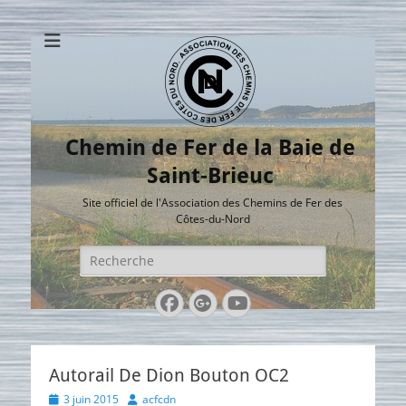
Chemin de Fer de la Baie de
Saint-Brieuc
Site officiel de l'Association des Chemins de Fer des
Côtes-du-Nord
Rechercher :
Facebook
Googleplus
YouTube
Autorail De Dion Bouton OC2
Posted
Author
3 juin 2015
acfcdn