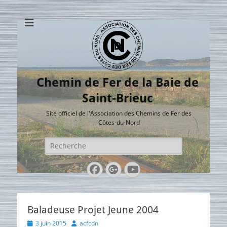
Chemin de Fer de la Baie de
Saint-Brieuc
Site officiel de l'Association des Chemins de Fer des
Côtes-du-Nord
Rechercher :
Facebook
Googleplus
YouTube
Baladeuse Projet Jeune 2004
Posted
Author
3 juin 2015
acfcdn