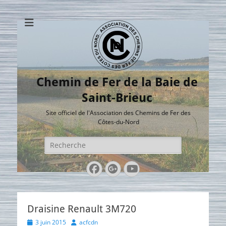
Chemin de Fer de la Baie de
Saint-Brieuc
Site officiel de l'Association des Chemins de Fer des
Côtes-du-Nord
Rechercher :
Facebook
Googleplus
YouTube
Draisine Renault 3M720
Posted
Author
3 juin 2015
acfcdn