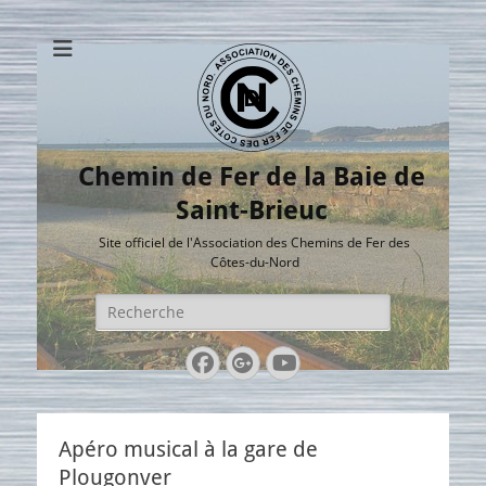
Chemin de Fer de la Baie de
Saint-Brieuc
Site officiel de l'Association des Chemins de Fer des
Côtes-du-Nord
Rechercher :
Facebook
Googleplus
YouTube
Apéro musical à la gare de
Plougonver