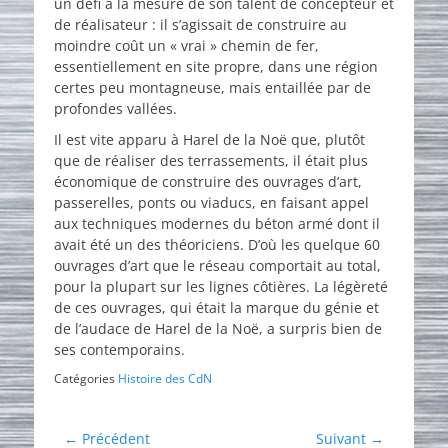
un défi à la mesure de son talent de concepteur et
de réalisateur : il s’agissait de construire au
moindre coût un « vrai » chemin de fer,
essentiellement en site propre, dans une région
certes peu montagneuse, mais entaillée par de
profondes vallées.
Il est vite apparu à Harel de la Noë que, plutôt
que de réaliser des terrassements, il était plus
économique de construire des ouvrages d’art,
passerelles, ponts ou viaducs, en faisant appel
aux techniques modernes du béton armé dont il
avait été un des théoriciens. D’où les quelque 60
ouvrages d’art que le réseau comportait au total,
pour la plupart sur les lignes côtières. La légèreté
de ces ouvrages, qui était la marque du génie et
de l’audace de Harel de la Noë, a surpris bien de
ses contemporains.
Catégories
Histoire des CdN
Navigation
← Précédent
Suivant →