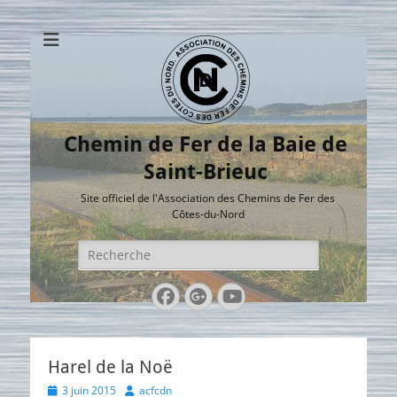
Chemin de Fer de la Baie de
Saint-Brieuc
Site officiel de l'Association des Chemins de Fer des
Côtes-du-Nord
Rechercher :
Facebook
Googleplus
YouTube
Harel de la Noë
Posted
Author
3 juin 2015
acfcdn