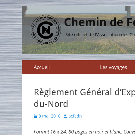
Chemin de Fe
Site officiel de l'Association des
Menu
Aller
Accueil
Les voyages
au
principal
contenu
Règlement Général d’Exp
du-Nord
Posted
Author
8 mai 2016
acfcdn
on
Format 16 x 24. 80 pages en noir et blanc. Couv