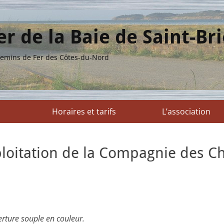
r de la Baie de Saint-Br
 Chemins de Fer des Côtes-du-Nord
Horaires et tarifs
L’association
loitation de la Compagnie des C
erture souple en couleur.