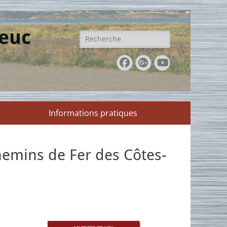
ieuc
Rechercher :
Facebook
Googleplus
YouTube
Informations pratiques
hemins de Fer des Côtes-