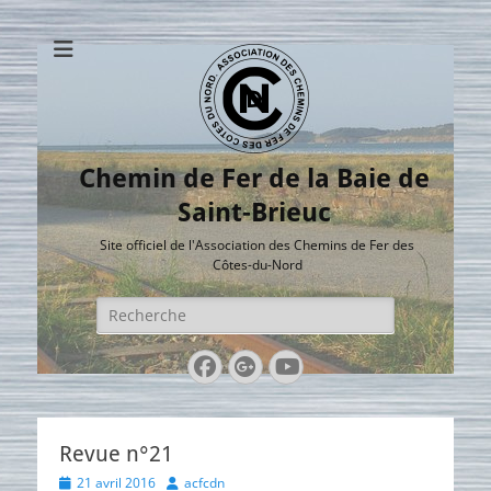
Chemin de Fer de la Baie de
Saint-Brieuc
Site officiel de l'Association des Chemins de Fer des
Côtes-du-Nord
Rechercher :
Facebook
Googleplus
YouTube
Revue n°21
Posted
Author
21 avril 2016
acfcdn