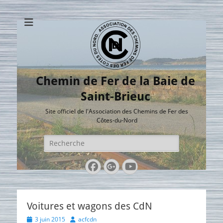
Chemin de Fer de la Baie de
Saint-Brieuc
Site officiel de l'Association des Chemins de Fer des
Côtes-du-Nord
Rechercher :
Facebook
Googleplus
YouTube
Voitures et wagons des CdN
Posted
Author
3 juin 2015
acfcdn