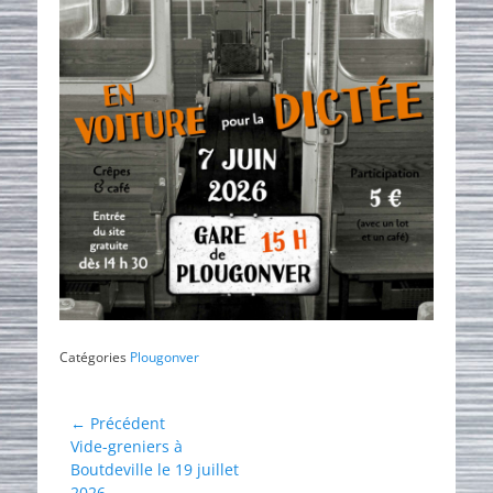
Catégories
Plougonver
Navigation
← Précédent
Article
Vide-greniers à
de
précédent :
Boutdeville le 19 juillet
l’article
2026