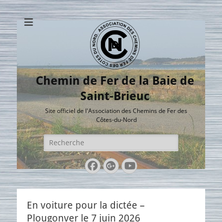
Chemin de Fer de la Baie de
Saint-Brieuc
Site officiel de l'Association des Chemins de Fer des
Côtes-du-Nord
Rechercher :
Facebook
Googleplus
YouTube
En voiture pour la dictée –
Plougonver le 7 juin 2026