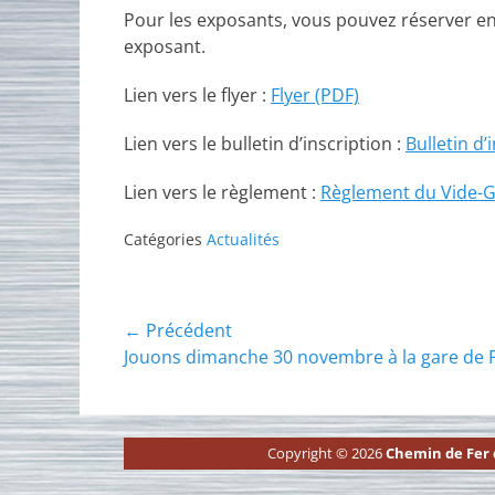
Pour les exposants, vous pouvez réserver en 
exposant.
Lien vers le flyer :
Flyer (PDF)
Lien vers le bulletin d’inscription :
Bulletin d’
Lien vers le règlement :
Règlement du Vide-G
Catégories
Actualités
Navigation
← Précédent
Article
Jouons dimanche 30 novembre à la gare de 
de
précédent :
l’article
Copyright © 2026
Chemin de Fer d