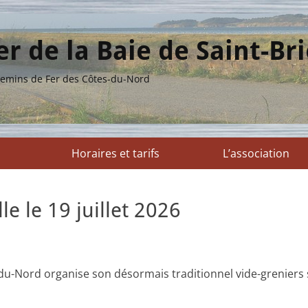
r de la Baie de Saint-Br
 Chemins de Fer des Côtes-du-Nord
Horaires et tarifs
L’association
le le 19 juillet 2026
u-Nord organise son désormais traditionnel vide-greniers s