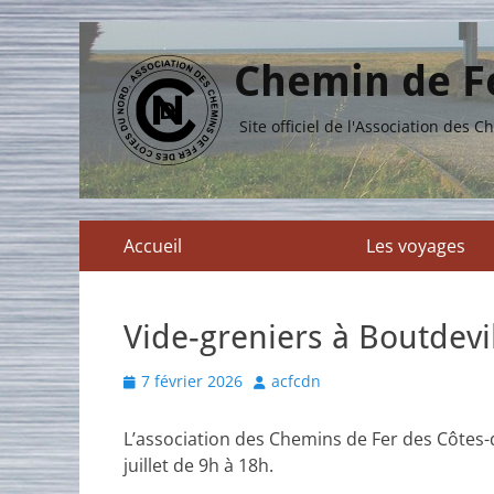
Chemin de Fe
Site officiel de l'Association des
Menu
Aller
Accueil
Les voyages
au
principal
contenu
Vide-greniers à Boutdevil
Posted
Author
7 février 2026
acfcdn
on
L’association des Chemins de Fer des Côtes-d
juillet de 9h à 18h.