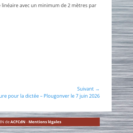
re linéaire avec un minimum de 2 mètres par
Suivant →
ure pour la dictée – Plougonver le 7 juin 2026
CdN de
ACFCdN
-
Mentions légales