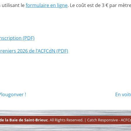
utilisant le
formulaire en ligne
. Le coût est de 3 € par mèt
inscription (PDF)
reniers 2026 de l’ACFCdN (PDF)
Article
Plougonver !
En voit
suivant :
e la Baie de Saint-Brieuc
. All Rights Reserved. | Catch Responsive - ACF